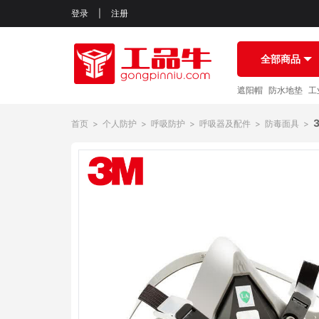
登录
|
注册
全部商品
遮阳帽
防水地垫
工
首页
>
个人防护
>
呼吸防护
>
呼吸器及配件
>
防毒面具
>