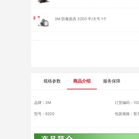
2
3M 防毒面具 3200 中/大号 1个
3
3M 6000系列呼吸防护全面具 6800 中号 1个
4
3M 1200系列尘毒呼吸防护组合 1201 1200半面具
+3001CN滤毒盒+3N11CN滤棉*2+385CN滤棉盖
1套
规格参数
商品介绍
服务保障
品牌：
3M
订货编码：
10
型号：
6200
包装规格：
暂