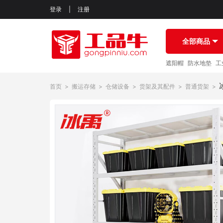
登录
|
注册
全部商品
遮阳帽
防水地垫
工
首页
>
搬运存储
>
仓储设备
>
货架及其配件
>
普通货架
>