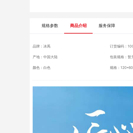
4
冰禹 仓储货架 Bj19 冷轧钢 白色 120*50*200cm四
层主架 1个
规格参数
商品介绍
服务保障
5
冰禹 仓储货架 Bj19 冷轧钢 白色 200*50*200cm
层副架 1个
品牌：
冰禹
订货编码：
10
产地：
中国大陆
包装规格：
暂
颜色
：
白色
规格
：
120*