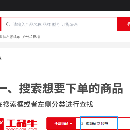
业抹布擦机布
户外垃圾桶
单