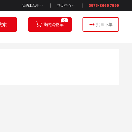
我的
工品牛
|
帮助中心
|
0575-8666 7599
0
搜索
我的购物车
批量下单