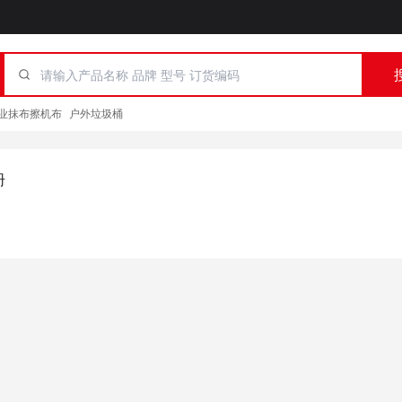
业抹布擦机布
户外垃圾桶
册